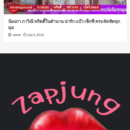
Uncategorized
นางแบบ
พริตตี้
หน้าแรก
เน็ตไอดอล
น้องภา ภาวิณี พริตตี้ในตำนาน น่ารัก แบ๊ว เซ็กซี่ ครบจัดชัดทุก
มุม
July 6, 2026
admin