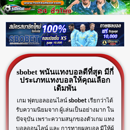
sbobet พนันแทงบอลดีที่สุด มีกี่
ประเภทแทงบอลให้คุณเลือก
เดิมพัน
เกม ฟุตบอลออนไลน์
sbobet
เรียกว่าได้
รับความนิยมจาก ผู้เล่นเป็นอย่างมาก ใน
ปัจจุบัน เพราะความสนุกของตัวเกม แทง
บอลออนไลน์ และ การทายผลบอล มีให้ผู้