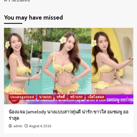
You may have missed
Uncategorized
นางแบบ
พริตตี้
หน้าแรก
เน็ตไอดอล
น้องแจม Jamelody นางแบบสาวหุ่นดี น่ารัก ขาวใส อมชมพู ออ
ร่าสุด
August 4, 2026
admin