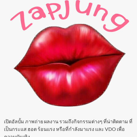
เปิดอัลบั้ม ภาพถ่าย ผลงาน รวมถึงกิจกรรมต่างๆ ที่น่าติดตาม ที่
เป็นกระแส ฮอต ร้อนแรง หรือที่กำลังมาแรง และ VDO เพื่อ
ความบันเทิง