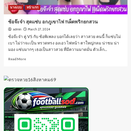
นางแบบ
หน้าแรก
ซ้อจ๊ะจ๋า สุดแซ่บ อกภูเขาไฟ !!เผ็ดพริกยกสวน
March 27, 2024
admin
ซ้อจ๊ะจ๋า คู่ VS กับ ซ้อพิเพลง บอกได้เลยว่า สาวสวย คนนี้ ก็แซ่บไม่
เบา ไม่ว่าจะเป็น ทรวดทรง องเอว ไฟหน้า ตาใหญ่กลม น่าชม น่า
มอง แซ่บมากๆ เธอเป็นสาวสวย ที่มีความมาดมั่น ตัวเล็ก...
Read
Read More
more
about
ซ้อ
จ๊ะ
จ๋า
สุด
แซ่บ
อก
ภูเขาไฟ
!!
เผ็ด
พริก
ยก