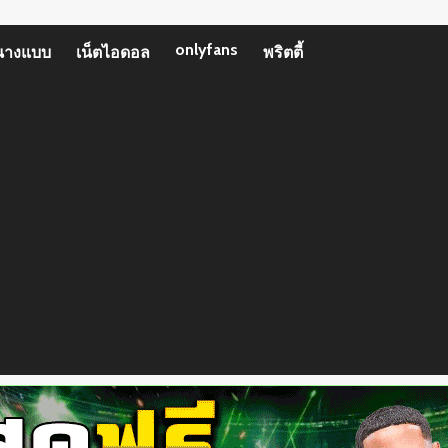
onlyfans
นางแบบ
เน็ตไอดอล
พริตตี้