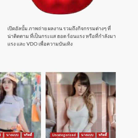
เปิดอัลบั้ม ภาพถ่าย ผลงาน รวมถึงกิจกรรมต่างๆ ที่
น่าติดตาม ที่เป็นกระแส ฮอต ร้อนแรง หรือที่กำลังมา
แรง และ VDO เพื่อความบันเทิง
d
นางแบบ
พริตตี้
Uncategorized
นางแบบ
พริตตี้