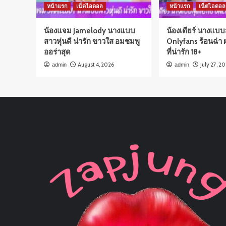
หน้าแรก
เน็ตไอดอล
หน้าแรก
เน็ตไอดอล
น้องแจม Jamelody นางแบบ
น้องเดียร์ นางแบบส
สาวหุ่นดี น่ารัก ขาวใส อมชมพู
Onlyfans ร้อนฉ่า ผ
ออร่าสุด
ที่น่ารัก 18+
August 4, 2026
July 27, 2
admin
admin