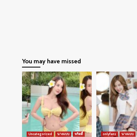
น้อง
ตะวัน
สาว
สวย
ดาว
เด่น
ชื่อ
ดัง
Onlyfans
ผล
You may have missed
งาน
ปัง
Uncategorized
นางแบบ
พริตตี้
onlyfans
นางแบบ