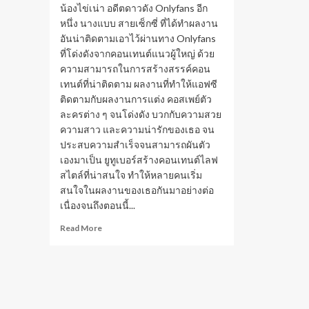
น้องไข่เน่า อดีตดาวดัง Onlyfans อีก
หนึ่ง นางแบบ สายเซ็กซี่ ที่ได้ทำผลงาน
อันน่าติดตามเอาไว้ผ่านทาง Onlyfans
ที่โด่งดังจากคอนเทนต์แนวผู้ใหญ่ ด้วย
ความสามารถในการสร้างสรรค์คอน
เทนต์ที่น่าติดตาม ผลงานที่ทำให้แอฟซี
ติดตามกับผลงานการแต่ง คอสเพย์ตัว
ละครต่าง ๆ จนโด่งดัง บวกกับความสวย
ความสาว และความน่ารักของเธอ จน
ประสบความสำเร็จจนสามารถผันตัว
เองมาเป็น ยูทูเบอร์สร้างคอนเทนต์ไลฟ
สไตล์ที่น่าสนใจ ทำให้หลายคนเริ่ม
สนใจในผลงานของเธอกันมาอย่างต่อ
เนื่องจนถึงตอนนี้...
Read
Read More
more
about
น้อง
ไข่
เน่า
หรือ