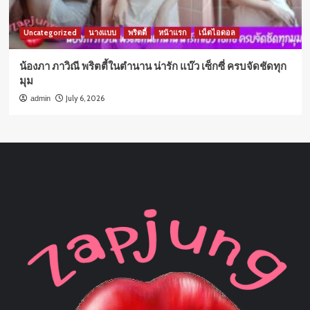
Uncategorized
นางแบบ
พริตตี้
หน้าแรก
เน็ตไอดอล
น้องภา ภาวิณี พริตตี้ในตำนาน น่ารัก แบ๊ว เซ็กซี่ ครบจัดชัดทุก
มุม
July 6, 2026
admin