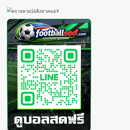
dooballstar com