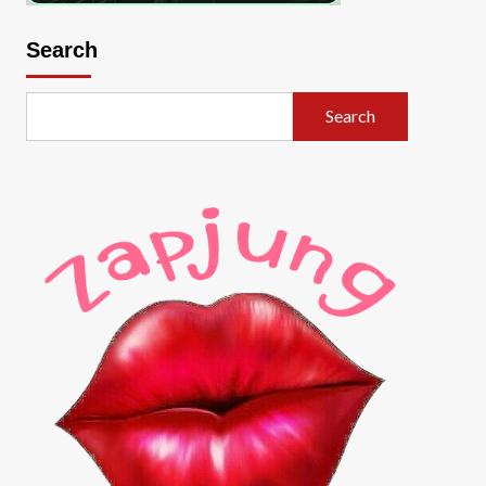
Search
Search