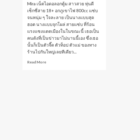
Mira เน็ตไอดอลอกตู้ม สาวสวย หุ่นดี
เซ็กซี่สาย 18+ อกภูเขาไฟ 800cc แซ่บ
จนหนุ่ม ๆ ใจละลาย เป็นนางแบบสุด
ฮอต นางแบบจุกโผล่ สายแซ่บ ที่ร้อน
แรงแซงแดดเมืองในในขณะนี้ เธอเป็น
คนดังที่เป็นข่าวมาไม่นานนี้เอง ซึ่งเธอ
นั้นก็เป็นตัวจี๊ด ตัวท็อป ตัวแม่ ของทาง
ร้านไปกันใหญ่เลยทีเดียว...
Read
Read More
more
about
มิรา
ดุ
รง
คช
ยา
นุ
รักษ์
เน็ต
ไอ
ดอล
อก