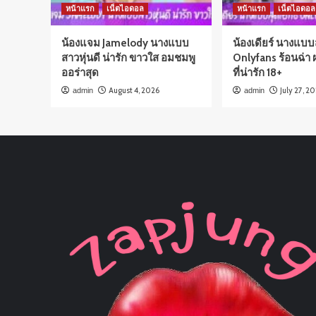
หน้าแรก
เน็ตไอดอล
หน้าแรก
เน็ตไอดอล
น้องแจม Jamelody นางแบบ
น้องเดียร์ นางแบบส
สาวหุ่นดี น่ารัก ขาวใส อมชมพู
Onlyfans ร้อนฉ่า ผ
ออร่าสุด
ที่น่ารัก 18+
August 4, 2026
July 27, 2
admin
admin