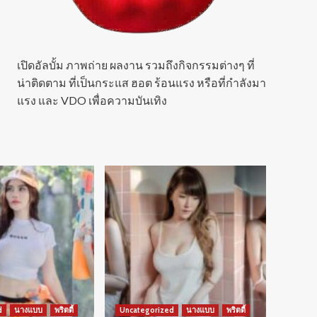
เปิดอัลบั้ม ภาพถ่าย ผลงาน รวมถึงกิจกรรมต่างๆ ที่
น่าติดตาม ที่เป็นกระแส ฮอต ร้อนแรง หรือที่กำลังมา
แรง และ VDO เพื่อความบันเทิง
d
นางแบบ
พริตตี้
Uncategorized
นางแบบ
พริตตี้