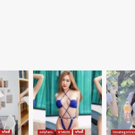
พริตตี้
onlyfans
นางแบบ
พริตตี้
Uncategorize