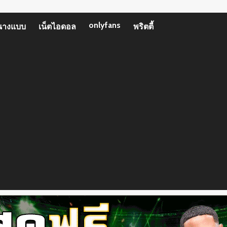
onlyfans
นางแบบ
เน็ตไอดอล
พริตตี้