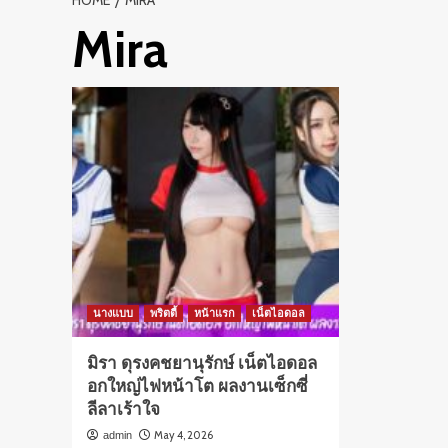
HOME
MIRA
Mira
นางแบบ
พริตตี้
หน้าแรก
เน็ตไอดอล
มิรา ดุรงคชยานุรักษ์ เน็ตไอดอล
อกใหญ่ไฟหน้าโต ผลงานเซ็กซี่
ลีลาเร้าใจ
May 4, 2026
admin