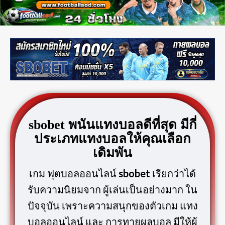
sbobet พนันแทงบอลดีที่สุด มีกี่
ประเภทแทงบอลให้คุณเลือก
เดิมพัน
เกม ฟุตบอลออนไลน์
sbobet
เรียกว่าได้
รับความนิยมจาก ผู้เล่นเป็นอย่างมาก ใน
ปัจจุบัน เพราะความสนุกของตัวเกม แทง
บอลออนไลน์ และ การทายผลบอล มีให้ผู้