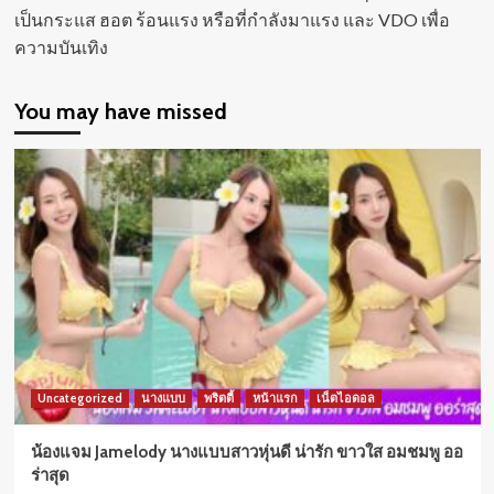
เป็นกระแส ฮอต ร้อนแรง หรือที่กำลังมาแรง และ VDO เพื่อ
ความบันเทิง
You may have missed
Uncategorized
นางแบบ
พริตตี้
หน้าแรก
เน็ตไอดอล
น้องแจม Jamelody นางแบบสาวหุ่นดี น่ารัก ขาวใส อมชมพู ออ
ร่าสุด