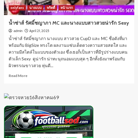
onlyfans
นางแบบ
พริตตี้
หน้าแรก
น้ำซ่าส์ รัศมิ์ชญาภา MC และนางแบบสาวสวยน่ารัก Sexy
April 21, 2025
admin
น้ำซ่าส์ รัศมิ์ชญาภา นางแบบ สาวสวย CupD และ MC ชื่อดังที่มา
พร้อมกับ BigSize ทรงโต ผลงานแซ่บเด็ดดวงความสวยสดใส และ
ความมีสไตล์ในแบบของตัวเอง ซึ่งเธอก็เป็นสาวที่มีรูปร่างแบบคน
ตัวเล็ก Sexy ดูน่ารัก น่าทะนุถนอมแบบสุด ๆ อีกทั้งยังมาพร้อมกับ
ผิวพรรณขาวสวย หุ่นดี...
Read
Read More
more
about
น้ำ
ซ่า
ส์
รัศ
มิ์ชญา
ภา
MC
และ