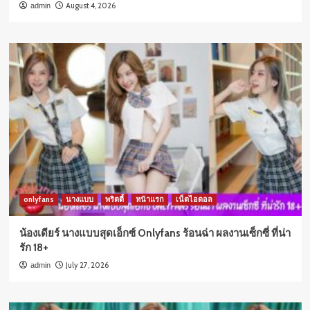
August 4, 2026
admin
onlyfans
นางแบบ
พริตตี้
หน้าแรก
เน็ตไอดอล
น้องเดียร์ นางแบบสุดเอ็กซ์ Onlyfans ร้อนฉ่า ผลงานเซ็กซี่ ที่น่า
รัก 18+
July 27, 2026
admin