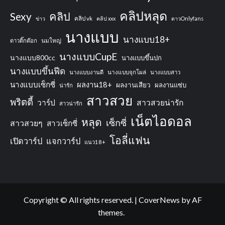
คลิปหลุด
Sexy
คลิป
คลิป vk
ข่าว
คลิป xxx
ดาวOnlyfans
นางแบบ
นางแบบ18+
นมใหญ่
ดาวติ๊กต๊อก
นางแบบCupE
นางแบบ800cc
นางแบบขึ้นปก
นางแบบขึ้นฟีด
นางแบบจุกโผล่
นางแบบงานดี
นางแบบสาว
นางแบบเซ็กซี่
ผลงาน18+
ผลงานเสียว
ผลงานแซ่บ
น่ารัก
สาวสวย
พริตตี้
วาร์ป
สาวสวยน่ารัก
สาวน่ารัก
เน็ตไอดอล
หลุด
เซ็กซี่
สาวสวยๆ
สาวเซ็กซี่
โอลี่แฟน
เปิดวาร์ป
แจกวาร์ป
แนว18+
Copyright © All rights reserved.
|
CoverNews
by AF
themes.
sbobet
ดูบอลสด