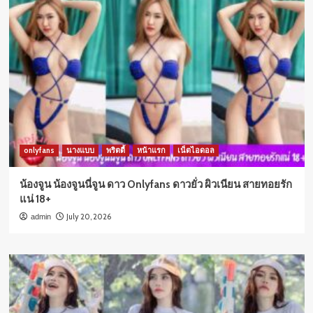
onlyfans
นางแบบ
พริตตี้
หน้าแรก
เน็ตไอดอล
น้องจูน น้องจูนนี่จูน ดาว Onlyfans ดาวยั่ว ผิวเนียน สายทอยรัก
แน่ 18+
July 20, 2026
admin