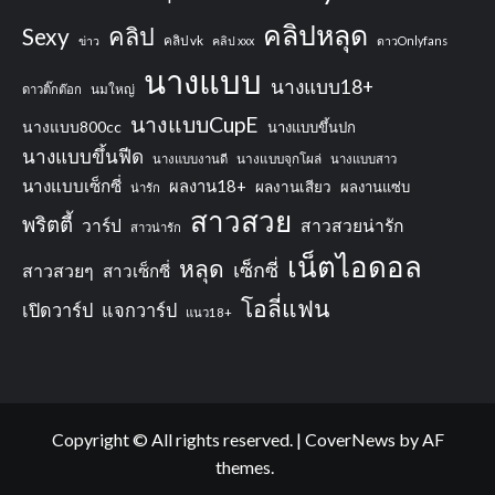
คลิปหลุด
Sexy
คลิป
คลิป vk
ข่าว
คลิป xxx
ดาวOnlyfans
นางแบบ
นางแบบ18+
นมใหญ่
ดาวติ๊กต๊อก
นางแบบCupE
นางแบบ800cc
นางแบบขึ้นปก
นางแบบขึ้นฟีด
นางแบบจุกโผล่
นางแบบงานดี
นางแบบสาว
นางแบบเซ็กซี่
ผลงาน18+
ผลงานเสียว
ผลงานแซ่บ
น่ารัก
สาวสวย
พริตตี้
วาร์ป
สาวสวยน่ารัก
สาวน่ารัก
เน็ตไอดอล
หลุด
เซ็กซี่
สาวสวยๆ
สาวเซ็กซี่
โอลี่แฟน
เปิดวาร์ป
แจกวาร์ป
แนว18+
Copyright © All rights reserved.
|
CoverNews
by AF
themes.
sbobet
ดูบอลสด