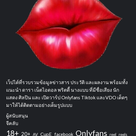
เว็ปไต์ที่รวบรวมข้อมูลข่าวสาร ประวัติ และผลงาน พร้อมทั้ง
แนะนำ ดารา เน็ตไอดอล พริตตี้ นางแบบ ที่มีชื่อเสียง นัก
แสดง ศิลปิน และ เปิดวาร์ป Onlyfans Tiktok และVDO เด็ดๆ
มาให้ได้ติดตามอย่างเต็มรูปแบบ
ผู้สนับสนุน
จีคลับ
Onlyfans
18+
20+
CupE
facebook
AV
reel
reels