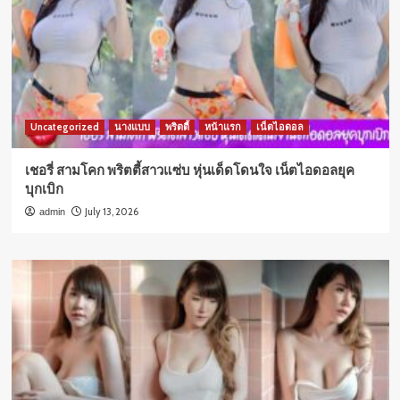
Uncategorized
นางแบบ
พริตตี้
หน้าแรก
เน็ตไอดอล
เชอรี่ สามโคก พริตตี้สาวแซ่บ หุ่นเด็ดโดนใจ เน็ตไอดอลยุค
บุกเบิก
July 13, 2026
admin