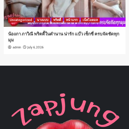
Uncategorized
นางแบบ
พริตตี้
หน้าแรก
เน็ตไอดอล
น้องภา ภาวิณี พริตตี้ในตำนาน น่ารัก แบ๊ว เซ็กซี่ ครบจัดชัดทุก
มุม
July 6, 2026
admin