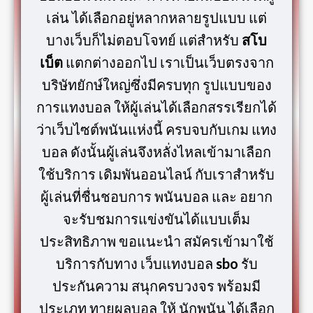
เล่น ได้เลือกอยู่หลากหลายรูปแบบ แต่
บางเว็บก็ไม่ตอบโจทย์ แต่สำหรับ
สโบ
เบ็ต
แตกต่างออกไป เราเป็นเว็บตรงจาก
บริษัทยักษ์ใหญ่ซึ่งมีครบทุก รูปแบบของ
การแทงบอล ให้ผู้เล่นได้เลือกสรรเรียกได้
ว่าเว็บไซต์พนันแห่งนี้ ครบจบกับเกม แทง
บอล ดังนั้นผู้เล่นจึงหลั่งไหลเข้ามาเลือก
ใช้บริการ เดิมพันออนไลน์ กับเราสำหรับ
ผู้เล่นที่ชื่นชอบการ พนันบอล และ อยาก
จะรับชมการแข่งขันได้แบบเต็ม
ประสิทธิภาพ ขอแนะนำ สมัครเข้ามาใช้
บริการกับทาง เว็บแทงบอล
sbo
รับ
ประกันความ สนุกครบวงจร พร้อมมี
ประเภท ทายผลบอล ให้ นักพนัน ได้เลือก