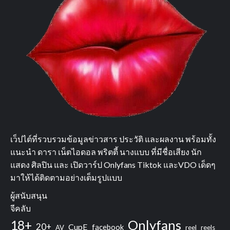
เว็ปไต์ที่รวบรวมข้อมูลข่าวสาร ประวัติ และผลงาน พร้อมทั้ง
แนะนำ ดารา เน็ตไอดอล พริตตี้ นางแบบ ที่มีชื่อเสียง นัก
แสดง ศิลปิน และ เปิดวาร์ป Onlyfans Tiktok และVDO เด็ดๆ
มาให้ได้ติดตามอย่างเต็มรูปแบบ
ผู้สนับสนุน
จีคลับ
Onlyfans
18+
20+
CupE
facebook
AV
reel
reels