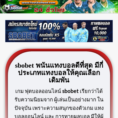
sbobet พนันแทงบอลดีที่สุด มีกี่
ประเภทแทงบอลให้คุณเลือก
เดิมพัน
เกม ฟุตบอลออนไลน์
sbobet
เรียกว่าได้
รับความนิยมจาก ผู้เล่นเป็นอย่างมาก ใน
ปัจจุบัน เพราะความสนุกของตัวเกม แทง
บอลออนไลน์ และ การทายผลบอล มีให้ผู้