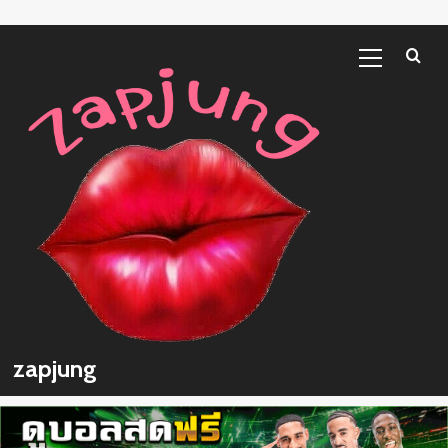
ufa191
โหราศาสตร์
Skip
Primary
ไทย
to
Menu
content
zapjung