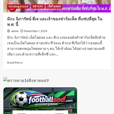
Uncategorized
หน้าแรก
เน็ตไอดอล
มิกะ นิภารัตน์ ดีเจ และเจ้าของฟาร์มเห็ด ที่แซ่บที่สุด ใน
พ.ศ. นี้
November 1, 2024
admin
มิกะ นิภารัตน์ เน็ตไอดอล และ ดีเจ แถมเธอยังทำฟาร์มเห็ดอีกด้วย
เธอเป็นเน็ตไอดอล สายแซ่บ ที่ Sexy ตัวแม่ ที่เรียกได้ว่าเธอคนนี้
สามารถตกหนุ่มไทยหลาย ๆ คน ให้เข้าด้อม ได้อย่างง่ายดายเลยที
เดียว และด้วย ความที่เซ็กซี่ และ...
Read
Read More
more
about
มิกะ
นิภา
รัตน์
ดีเจ
และ
เจ้าของ
ฟาร์ม
เห็ด