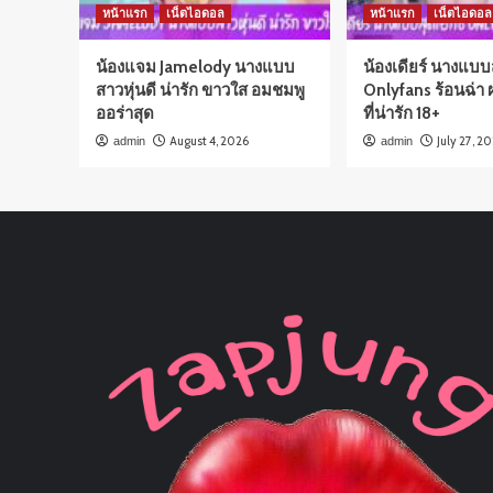
หน้าแรก
เน็ตไอดอล
หน้าแรก
เน็ตไอดอล
น้องแจม Jamelody นางแบบ
น้องเดียร์ นางแบบส
สาวหุ่นดี น่ารัก ขาวใส อมชมพู
Onlyfans ร้อนฉ่า ผ
ออร่าสุด
ที่น่ารัก 18+
August 4, 2026
July 27, 2
admin
admin