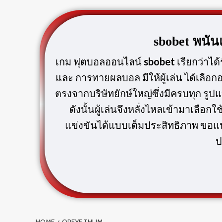
sbobet พนัน
เกม ฟุตบอลออนไลน์
sbobet
เรียกว่าได
และ การทายผลบอล มีให้ผู้เล่น ได้เลือ
ตรงจากบริษัทยักษ์ใหญ่ซึ่งมีครบทุก รู
ดังนั้นผู้เล่นจึงหลั่งไหลเข้ามาเลื
แข่งขันได้แบบเต็มประสิทธิภาพ ขอแ
ป