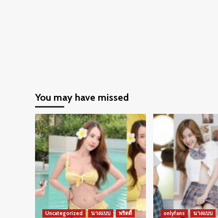
กับ
อาย
อวด
หุ่น
แซ่บ
You may have missed
Uncategorized
นางแบบ
พริตตี้
onlyfans
นางแบบ