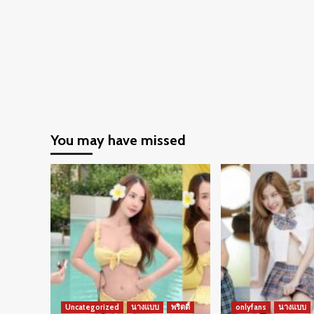
E
You may have missed
Uncategorized
นางแบบ
พริตตี้
onlyfans
นางแบบ