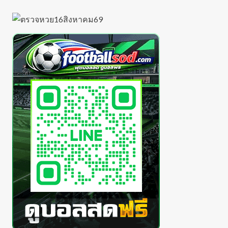
dooballstar com