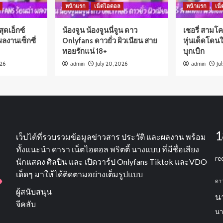
หน้าแรก
เน็ตไอดอล
หน้าแรก
เน
ุดเอ็กซ์
น้องจูน น้องจูนนี่จูน ดาว
เชอรี่ สามโค
ลงานเซ็กซี่
Onlyfans ดาวยั่ว ผิวเนียน สาย
หุ่นเด็ดโดน
ทอยรักแน่ 18+
บุกเบิก
026
July 20, 2026
Ju
admin
admin
1
เว็ปไต์ที่รวบรวมข้อมูลข่าวสาร ประวัติ และผลงาน พร้อม
ทั้งแนะนำ ดารา เน็ตไอดอล พริตตี้ นางแบบ ที่มีชื่อเสียง
re
นักแสดง ศิลปิน และ เปิดวาร์ป Onlyfans Tiktok และVDO
เด็ดๆ มาให้ได้ติดตามอย่างเต็มรูปแบบ
ดา
ผู้สนับสนุน
น
จีคลับ
นา