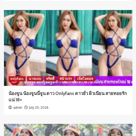
onlyfans
นางแบบ
พริตตี้
หน้าแรก
เน็ตไอดอล
น้องจูน น้องจูนนี่จูน ดาว Onlyfans ดาวยั่ว ผิวเนียน สายทอยรัก
แน่ 18+
July 20, 2026
admin