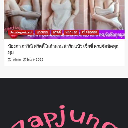
Uncategorized
นางแบบ
พริตตี้
หน้าแรก
เน็ตไอดอล
น้องภา ภาวิณี พริตตี้ในตำนาน น่ารัก แบ๊ว เซ็กซี่ ครบจัดชัดทุก
มุม
July 6, 2026
admin