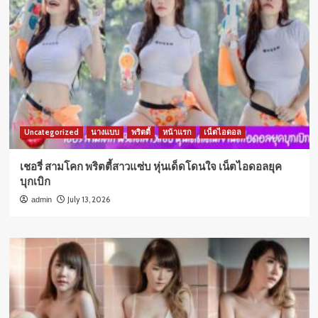
Uncategorized
นางแบบ
พริตตี้
หน้าแรก
เน็ตไอดอล
เชอรี่ สามโคก พริตตี้สาวแซ่บ หุ่นเด็ดโดนใจ เน็ตไอดอลยุค
บุกเบิก
July 13, 2026
admin