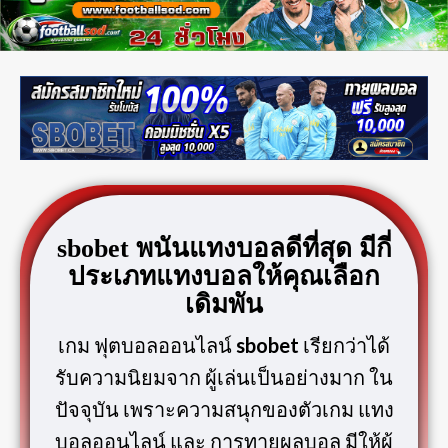
sbobet พนันแทงบอลดีที่สุด มีกี่
ประเภทแทงบอลให้คุณเลือก
เดิมพัน
เกม ฟุตบอลออนไลน์
sbobet
เรียกว่าได้
รับความนิยมจาก ผู้เล่นเป็นอย่างมาก ใน
ปัจจุบัน เพราะความสนุกของตัวเกม แทง
บอลออนไลน์ และ การทายผลบอล มีให้ผู้