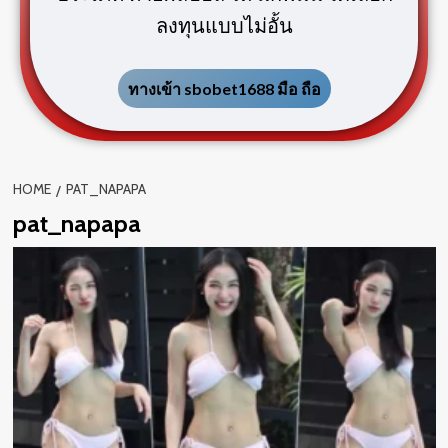
ลงทุนแบบไม่อั้น
ทางเข้า sbobet1688 มือ ถือ
HOME
PAT_NAPAPA
pat_napapa
d