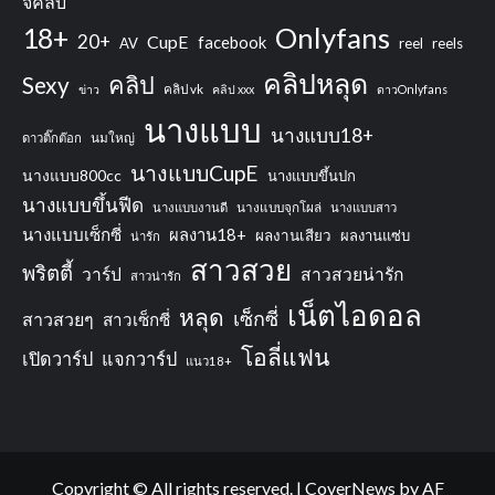
จีคลับ
Onlyfans
18+
20+
CupE
facebook
AV
reel
reels
คลิปหลุด
Sexy
คลิป
คลิป vk
ข่าว
คลิป xxx
ดาวOnlyfans
นางแบบ
นางแบบ18+
นมใหญ่
ดาวติ๊กต๊อก
นางแบบCupE
นางแบบ800cc
นางแบบขึ้นปก
นางแบบขึ้นฟีด
นางแบบจุกโผล่
นางแบบงานดี
นางแบบสาว
นางแบบเซ็กซี่
ผลงาน18+
ผลงานเสียว
ผลงานแซ่บ
น่ารัก
สาวสวย
พริตตี้
วาร์ป
สาวสวยน่ารัก
สาวน่ารัก
เน็ตไอดอล
หลุด
เซ็กซี่
สาวสวยๆ
สาวเซ็กซี่
โอลี่แฟน
เปิดวาร์ป
แจกวาร์ป
แนว18+
Copyright © All rights reserved.
|
CoverNews
by AF