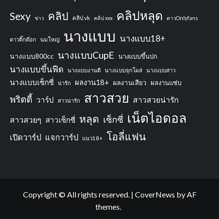
คลิปหลุด
Sexy
คลิป
คลิป vk
ข่าว
คลิป xxx
ดาวOnlyfans
นางแบบ
นางแบบ18+
นมใหญ่
ดาวติ๊กต๊อก
นางแบบCupE
นางแบบ800cc
นางแบบขึ้นปก
นางแบบขึ้นฟีด
นางแบบจุกโผล่
นางแบบงานดี
นางแบบสาว
นางแบบเซ็กซี่
ผลงาน18+
ผลงานเสียว
ผลงานแซ่บ
น่ารัก
สาวสวย
พริตตี้
วาร์ป
สาวสวยน่ารัก
สาวน่ารัก
เน็ตไอดอล
หลุด
เซ็กซี่
สาวสวยๆ
สาวเซ็กซี่
โอลี่แฟน
เปิดวาร์ป
แจกวาร์ป
แนว18+
Copyright © All rights reserved.
|
CoverNews
by AF
themes.
sbobet
ดูบอลสด