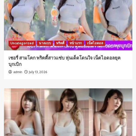
Uncategorized
นางแบบ
พริตตี้
หน้าแรก
เน็ตไอดอล
เชอรี่ สามโคก พริตตี้สาวแซ่บ หุ่นเด็ดโดนใจ เน็ตไอดอลยุค
บุกเบิก
July 13, 2026
admin