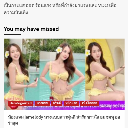
เป็นกระแส ฮอต ร้อนแรง หรือที่กำลังมาแรง และ VDO เพื่อ
ความบันเทิง
You may have missed
Uncategorized
นางแบบ
พริตตี้
หน้าแรก
เน็ตไอดอล
น้องแจม Jamelody นางแบบสาวหุ่นดี น่ารัก ขาวใส อมชมพู ออ
ร่าสุด