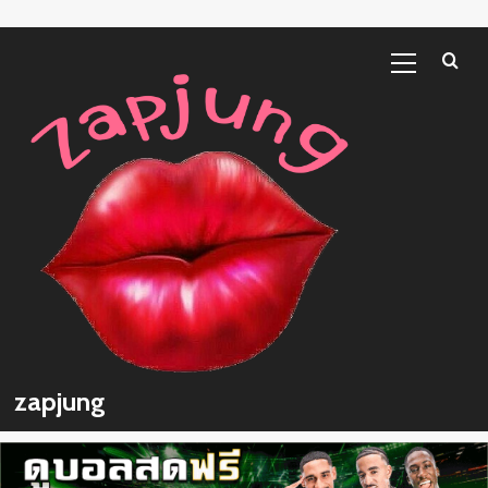
ufa191
โหราศาสตร์
Skip
Primary
ไทย
to
Menu
content
zapjung