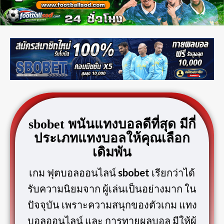
sbobet พนันแทงบอลดีที่สุด มีกี่
ประเภทแทงบอลให้คุณเลือก
เดิมพัน
เกม ฟุตบอลออนไลน์
sbobet
เรียกว่าได้
รับความนิยมจาก ผู้เล่นเป็นอย่างมาก ใน
ปัจจุบัน เพราะความสนุกของตัวเกม แทง
บอลออนไลน์ และ การทายผลบอล มีให้ผู้