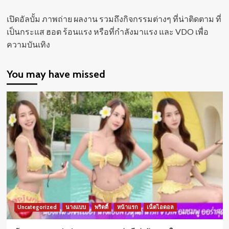
เปิดอัลบั้ม ภาพถ่าย ผลงาน รวมถึงกิจกรรมต่างๆ ที่น่าติดตาม ที่
เป็นกระแส ฮอต ร้อนแรง หรือที่กำลังมาแรง และ VDO เพื่อ
ความบันเทิง
You may have missed
Uncategorized
นางแบบ
พริตตี้
หน้าแรก
เน็ตไอดอล