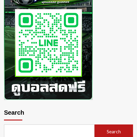
สวย
ห
มวย
ทะลุ
จอ
สเปก
หนุ่มๆ
ที่
ต้อง
ร้อง
อื้อ
หื่อ
Search
Search