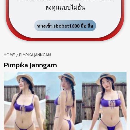
ลงทุนแบบไม่อั้น
ทางเข้า sbobet1688 มือ ถือ
HOME
PIMPIKA JANNGAM
Pimpika Janngam
d