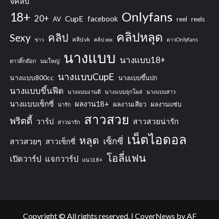
จีคลับ
Onlyfans
18+
20+
CupE
facebook
AV
reel
reels
คลิปหลุด
Sexy
คลิป
คลิป vk
ข่าว
คลิป xxx
ดาวOnlyfans
นางแบบ
นางแบบ18+
นมใหญ่
ดาวติ๊กต๊อก
นางแบบCupE
นางแบบ800cc
นางแบบขึ้นปก
นางแบบขึ้นฟีด
นางแบบจุกโผล่
นางแบบงานดี
นางแบบสาว
นางแบบเซ็กซี่
ผลงาน18+
ผลงานเสียว
ผลงานแซ่บ
น่ารัก
สาวสวย
พริตตี้
วาร์ป
สาวสวยน่ารัก
สาวน่ารัก
เน็ตไอดอล
หลุด
เซ็กซี่
สาวสวยๆ
สาวเซ็กซี่
โอลี่แฟน
เปิดวาร์ป
แจกวาร์ป
แนว18+
Copyright © All rights reserved.
|
CoverNews
by AF