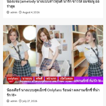
น้องแจม Jamelody นางแบบสาวหุ่นดี น่ารัก ขาวใส อมชมพู ออ
ร่าสุด
August 4, 2026
admin
onlyfans
นางแบบ
พริตตี้
หน้าแรก
เน็ตไอดอล
น้องเดียร์ นางแบบสุดเอ็กซ์ Onlyfans ร้อนฉ่า ผลงานเซ็กซี่ ที่น่า
รัก 18+
July 27, 2026
admin