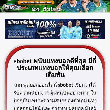
sbobet พนันแทงบอลดีที่สุด มีกี่
ประเภทแทงบอลให้คุณเลือก
เดิมพัน
เกม ฟุตบอลออนไลน์
sbobet
เรียกว่าได้
รับความนิยมจาก ผู้เล่นเป็นอย่างมาก ใน
ปัจจุบัน เพราะความสนุกของตัวเกม แทง
บอลออนไลน์ และ การทายผลบอล มีให้ผู้