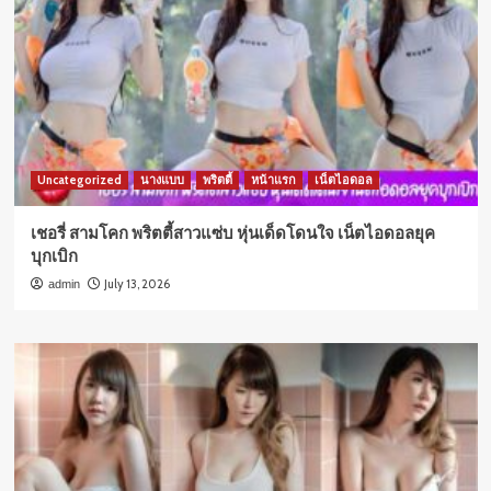
Uncategorized
นางแบบ
พริตตี้
หน้าแรก
เน็ตไอดอล
เชอรี่ สามโคก พริตตี้สาวแซ่บ หุ่นเด็ดโดนใจ เน็ตไอดอลยุค
บุกเบิก
July 13, 2026
admin