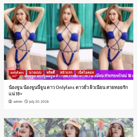
onlyfans
นางแบบ
พริตตี้
หน้าแรก
เน็ตไอดอล
น้องจูน น้องจูนนี่จูน ดาว Onlyfans ดาวยั่ว ผิวเนียน สายทอยรัก
แน่ 18+
July 20, 2026
admin