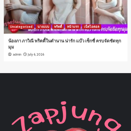
Uncategorized
นางแบบ
พริตตี้
หน้าแรก
เน็ตไอดอล
น้องภา ภาวิณี พริตตี้ในตำนาน น่ารัก แบ๊ว เซ็กซี่ ครบจัดชัดทุก
มุม
July 6, 2026
admin