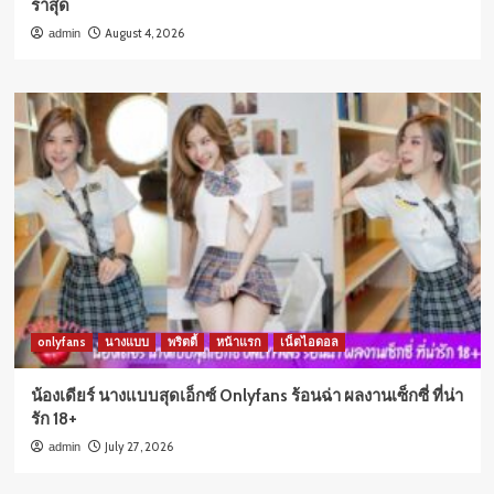
ร่าสุด
August 4, 2026
admin
onlyfans
นางแบบ
พริตตี้
หน้าแรก
เน็ตไอดอล
น้องเดียร์ นางแบบสุดเอ็กซ์ Onlyfans ร้อนฉ่า ผลงานเซ็กซี่ ที่น่า
รัก 18+
July 27, 2026
admin