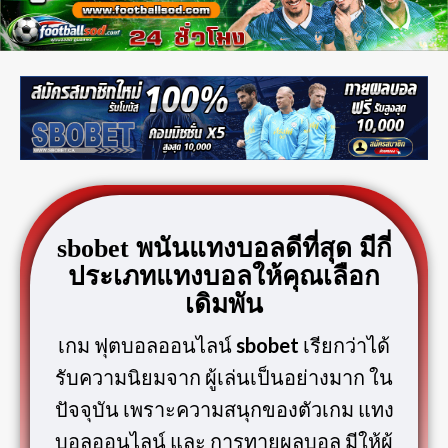
sbobet พนันแทงบอลดีที่สุด มีกี่
ประเภทแทงบอลให้คุณเลือก
เดิมพัน
เกม ฟุตบอลออนไลน์
sbobet
เรียกว่าได้
รับความนิยมจาก ผู้เล่นเป็นอย่างมาก ใน
ปัจจุบัน เพราะความสนุกของตัวเกม แทง
บอลออนไลน์ และ การทายผลบอล มีให้ผู้