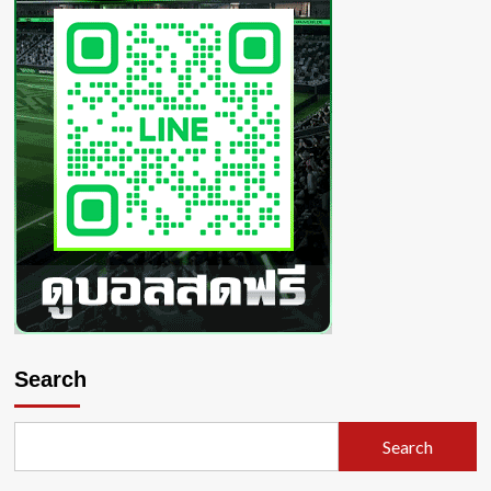
เซอร์
วัย
แซ่บ
ดาว
ทวิ
ตส
เต็ป
เอว
หวาน
Search
Search