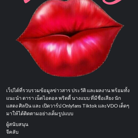
เว็ปไต์ที่รวบรวมข้อมูลข่าวสาร ประวัติ และผลงาน พร้อมทั้ง
แนะนำ ดารา เน็ตไอดอล พริตตี้ นางแบบ ที่มีชื่อเสียง นัก
แสดง ศิลปิน และ เปิดวาร์ป Onlyfans Tiktok และVDO เด็ดๆ
มาให้ได้ติดตามอย่างเต็มรูปแบบ
ผู้สนับสนุน
จีคลับ