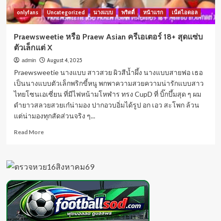
onlyfans
Uncategorized
นางแบบ
พริตตี้
หน้าแรก
เน็ตไอดอล
Praewsweetie หรือ Praew Asian ครีเอเตอร์ 18+ สุดแซ่บ
ตัวเล็กแต่ X
August 4, 2025
admin
Praewsweetie นางแบบ สาวสวย ผิวสีน้ำผึ้ง นางแบบสายฟอ เธอ
เป็นนางแบบตัวเล็กพริกขี้หนู พกพาความสวยความน่ารักแบบสาว
ไทยโซนเอเซี่ยน ที่มีไฟหน้ามโหฬาร ทรง CupD ที่ บิ๊กบึ้มสุด ๆ ผม
ดำยาวสลวยสวยเก๋น่ามอง ปากอวบอิ่มได้รูป อก เอว สะโพก ล้วน
แต่น่ามองทุกสัดส่วนจริง ๆ...
Read
Read More
more
about
Praewsweetie
หรือ
Praew
Asian
ค
รี
เอ