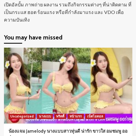
เปิดอัลบั้ม ภาพถ่าย ผลงาน รวมถึงกิจกรรมต่างๆ ที่น่าติดตาม ที่
เป็นกระแส ฮอต ร้อนแรง หรือที่กำลังมาแรง และ VDO เพื่อ
ความบันเทิง
You may have missed
Uncategorized
นางแบบ
พริตตี้
หน้าแรก
เน็ตไอดอล
น้องแจม Jamelody นางแบบสาวหุ่นดี น่ารัก ขาวใส อมชมพู ออ