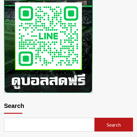
เตอร์
18+
สุด
แซ่บ
ตัว
เล็ก
แต่
X
Search
Search