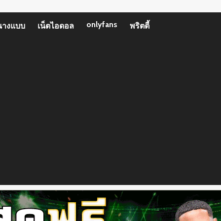
onlyfans
นางแบบ
เน็ตไอดอล
พริตตี้