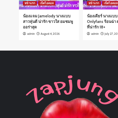
หน้าแรก
เน็ตไอดอล
หน้าแรก
เน็ตไอดอล
น้องแจม Jamelody นางแบบ
น้องเดียร์ นางแบบส
สาวหุ่นดี น่ารัก ขาวใส อมชมพู
Onlyfans ร้อนฉ่า ผ
ออร่าสุด
ที่น่ารัก 18+
August 4, 2026
July 27, 2
admin
admin