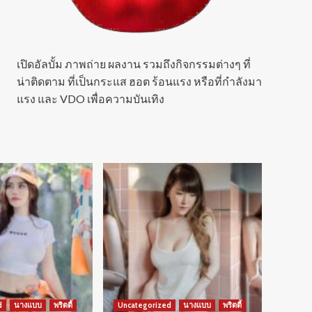
เปิดอัลบั้ม ภาพถ่าย ผลงาน รวมถึงกิจกรรมต่างๆ ที่
น่าติดตาม ที่เป็นกระแส ฮอต ร้อนแรง หรือที่กำลังมา
แรง และ VDO เพื่อความบันเทิง
d
นางแบบ
พริตตี้
Uncategorized
นางแบบ
พริตตี้