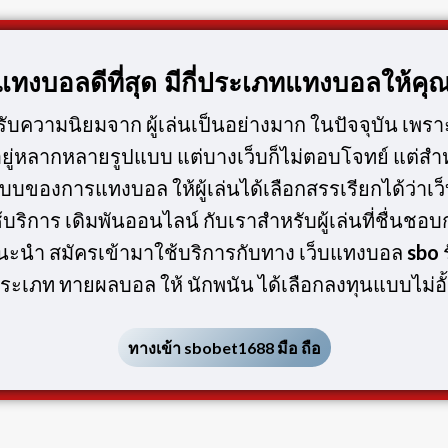
แทงบอลดีที่สุด มีกี่ประเภทแทงบอลให้คุณ
้รับความนิยมจาก ผู้เล่นเป็นอย่างมาก ในปัจจุบัน 
กอยู่หลากหลายรูปแบบ แต่บางเว็บก็ไม่ตอบโจทย์ แต่สำ
ปแบบของการแทงบอล ให้ผู้เล่นได้เลือกสรรเรียกได้ว่าเ
อกใช้บริการ เดิมพันออนไลน์ กับเราสำหรับผู้เล่นที่ชื
นะนำ สมัครเข้ามาใช้บริการกับทาง เว็บแทงบอล
sbo
ระเภท ทายผลบอล ให้ นักพนัน ได้เลือกลงทุนแบบไม่อั
ทางเข้า sbobet1688 มือ ถือ