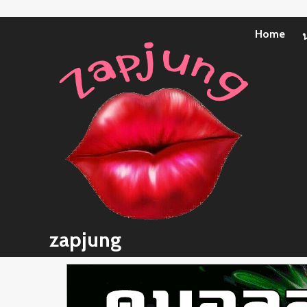
ufa191
โหราศาสตร์
Skip
Home
ไทย
to
content
zapjung