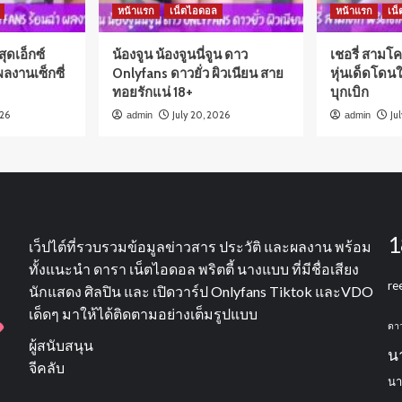
หน้าแรก
เน็ตไอดอล
หน้าแรก
เน
ุดเอ็กซ์
น้องจูน น้องจูนนี่จูน ดาว
เชอรี่ สามโค
ลงานเซ็กซี่
Onlyfans ดาวยั่ว ผิวเนียน สาย
หุ่นเด็ดโดน
ทอยรักแน่ 18+
บุกเบิก
026
July 20, 2026
Ju
admin
admin
1
เว็ปไต์ที่รวบรวมข้อมูลข่าวสาร ประวัติ และผลงาน พร้อม
ทั้งแนะนำ ดารา เน็ตไอดอล พริตตี้ นางแบบ ที่มีชื่อเสียง
re
นักแสดง ศิลปิน และ เปิดวาร์ป Onlyfans Tiktok และVDO
เด็ดๆ มาให้ได้ติดตามอย่างเต็มรูปแบบ
ดา
ผู้สนับสนุน
น
จีคลับ
นา