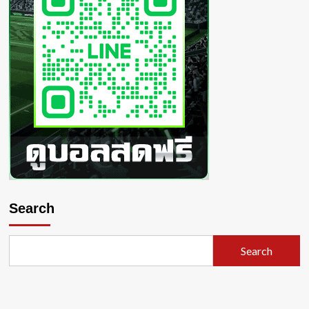
ความ
ป๊
อบ
ปู
ล่า
เซ็กซี่
ที่
น่า
รัก
สุดๆ
Search
Search