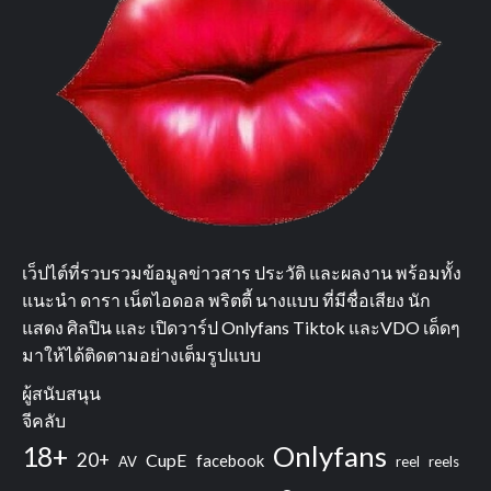
เว็ปไต์ที่รวบรวมข้อมูลข่าวสาร ประวัติ และผลงาน พร้อมทั้ง
แนะนำ ดารา เน็ตไอดอล พริตตี้ นางแบบ ที่มีชื่อเสียง นัก
แสดง ศิลปิน และ เปิดวาร์ป Onlyfans Tiktok และVDO เด็ดๆ
มาให้ได้ติดตามอย่างเต็มรูปแบบ
ผู้สนับสนุน
จีคลับ
Onlyfans
18+
20+
CupE
facebook
AV
reel
reels