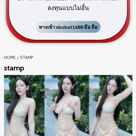
ลงทุนแบบไม่อั้น
ทางเข้า sbobet1688 มือ ถือ
HOME
STAMP
stamp
d