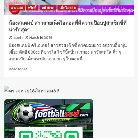
นางแบบ
พริตตี้
หน้าแรก
เน็ตไอดอล
น้องสแตมป์ สาวสวยเน็ตไอดอลที่มีความป๊อบปูล่าเซ็กซี่ที่
น่ารักสุดๆ
March 16, 2026
admin
น้องสแตมป์ ครีเอเตอร์ สาวสวย เซ็กซี่ ตาคมผมยาว อกอวบอึ๋ม หุ่น
เซี๊ยะ คัพอี 800cc ที่ขาวใส ไซร้บิ๊กบึ้ม น่ามอง น่ารักสดใส คิ้ว ๆ
แบบฉบับ เด็กมหาลัย เอามาก ๆ ในตอนนี้...
Read
Read More
more
about
น้อง
สแตมป์
สาว
สวย
เน็ต
ไอ
ดอล
ที่
มี