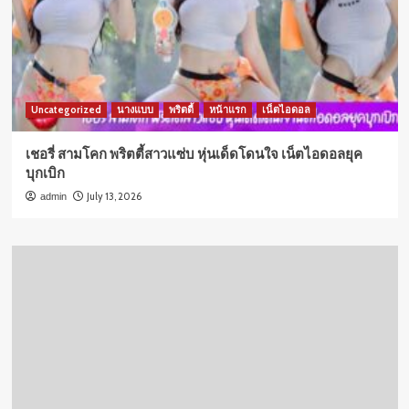
Uncategorized
นางแบบ
พริตตี้
หน้าแรก
เน็ตไอดอล
เชอรี่ สามโคก พริตตี้สาวแซ่บ หุ่นเด็ดโดนใจ เน็ตไอดอลยุค
บุกเบิก
July 13, 2026
admin