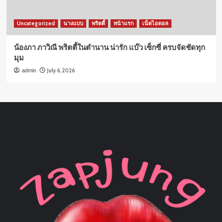
Uncategorized
นางแบบ
พริตตี้
หน้าแรก
เน็ตไอดอล
น้องภา ภาวิณี พริตตี้ในตำนาน น่ารัก แบ๊ว เซ็กซี่ ครบจัดชัดทุก
มุม
July 6, 2026
admin