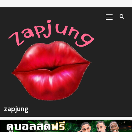
ufa191
โหราศาสตร์
Skip
Primary
ไทย
to
Menu
content
zapjung