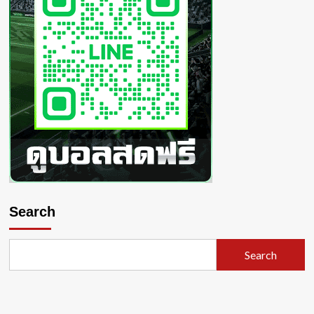
สุด
แซ่บ
จัด
เต็ม
ความ
ปัง
Search
Search