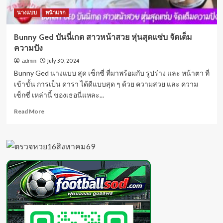
นางแบบ
หน้าแรก
Bunny Ged บันนี่เกด สาวหน้าสวย หุ่นสุดแซ่บ จัดเต็ม
ความปัง
July 30, 2024
admin
Bunny Ged นางแบบ สุด เซ็กซี่ ที่มาพร้อมกับ รูปร่าง และ หน้าตา ที่
เข้าขั้น การเป็น ดารา ได้ดีแบบสุด ๆ ด้วย ความสวย และ ความ
เซ็กซี่ เหล่านี้ ของเธอนี่แหละ...
Read
Read More
more
about
Bunny
Ged
บัน
นี่
เกด
สาว
หน้า
สวย
หุ่น