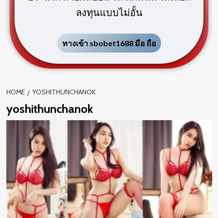
ลงทุนแบบไม่อั้น
ทางเข้า sbobet1688 มือ ถือ
HOME
YOSHITHUNCHANOK
yoshithunchanok
d