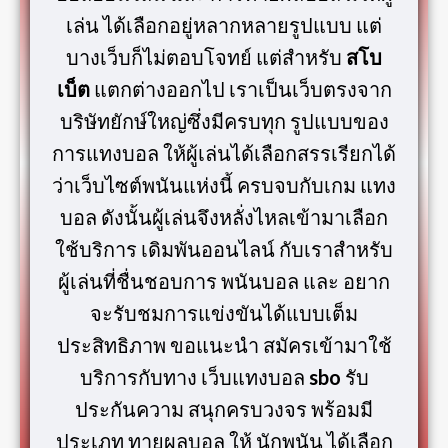
เล่น ได้เลือกอยู่หลากหลายรูปแบบ แต่
บางเว็บก็ไม่ตอบโจทย์ แต่สำหรับ
สโบ
เบ็ต
แตกต่างออกไป เราเป็นเว็บตรงจาก
บริษัทยักษ์ใหญ่ซึ่งมีครบทุก รูปแบบของ
การแทงบอล ให้ผู้เล่นได้เลือกสรรเรียกได้
ว่าเว็บไซต์พนันแห่งนี้ ครบจบกับเกม แทง
บอล ดังนั้นผู้เล่นจึงหลั่งไหลเข้ามาเลือก
ใช้บริการ เดิมพันออนไลน์ กับเราสำหรับ
ผู้เล่นที่ชื่นชอบการ พนันบอล และ อยาก
จะรับชมการแข่งขันได้แบบเต็ม
ประสิทธิภาพ ขอแนะนำ สมัครเข้ามาใช้
บริการกับทาง เว็บแทงบอล
sbo
รับ
ประกันความ สนุกครบวงจร พร้อมมี
ประเภท ทายผลบอล ให้ นักพนัน ได้เลือก