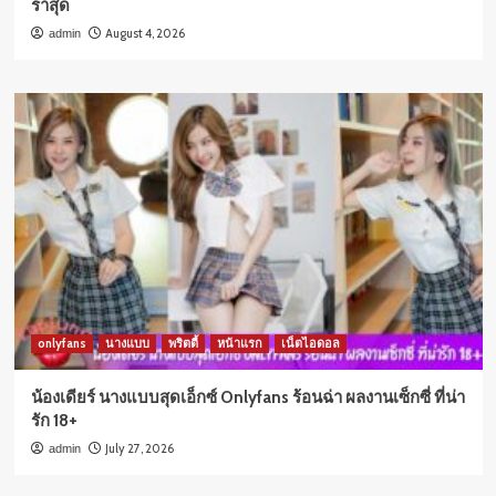
ร่าสุด
August 4, 2026
admin
onlyfans
นางแบบ
พริตตี้
หน้าแรก
เน็ตไอดอล
น้องเดียร์ นางแบบสุดเอ็กซ์ Onlyfans ร้อนฉ่า ผลงานเซ็กซี่ ที่น่า
รัก 18+
July 27, 2026
admin