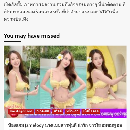
เปิดอัลบั้ม ภาพถ่าย ผลงาน รวมถึงกิจกรรมต่างๆ ที่น่าติดตาม ที่
เป็นกระแส ฮอต ร้อนแรง หรือที่กำลังมาแรง และ VDO เพื่อ
ความบันเทิง
You may have missed
Uncategorized
นางแบบ
พริตตี้
หน้าแรก
เน็ตไอดอล
น้องแจม Jamelody นางแบบสาวหุ่นดี น่ารัก ขาวใส อมชมพู ออ