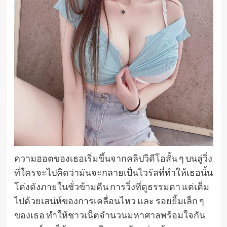
ความฮอตของเธอเริ่มขึ้นจากคลิปวิดีโอสั้น ๆ บนลู่วิ่ง
ที่ใครจะไปคิดว่ามันจะกลายเป็นไวรัลที่ทำให้เธอนั้น
โด่งดังภายในชั่วข้ามคืน การวิ่งที่ดูธรรมดา แต่เต็ม
ไปด้วยเสน่ห์ของการเคลื่อนไหว และ รอยยิ้มเล็ก ๆ
ของเธอ ทำให้ชาวเน็ตจำนวนมหาศาลพร้อมใจกัน