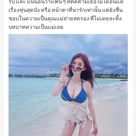
รับ และ แน่นอนว่าแฟน ๆ ที่ติดตามเธอไม่ได้อินแค่
เรื่องหุ่นสุดปัง หรือ หน้าตาที่น่ารักเท่านั้น แต่ยังชื่น
ชอบในความเป็นคุณแม่สายสตรอง ที่ไม่เคยละทิ้ง
บทบาทความเป็นแม่เลย