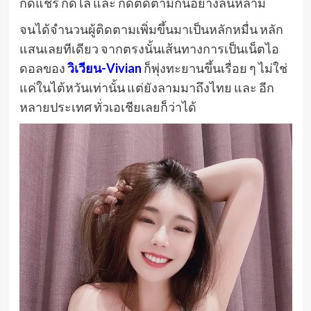
กดแชร์ กดไล้ และ กดติดตามกันอย่างล้นหลาม
จนได้จำนวนผู้ติดตามเพิ่มขึ้นมาเป็นหลักหมื่น หลัก
แสนเลยทีเดียว จากตรงนั้นเส้นทางการเป็นเน็ตไอ
ดอลของ
วิเวียน-Vivian
ก็พุ่งทะยานขึ้นเรื่อย ๆ ไม่ใช่
แค่ในไต้หวันเท่านั้น แต่ยังลามมาถึงไทย และ อีก
หลายประเทศ ทั่วเอเชียเลยก็ว่าได้