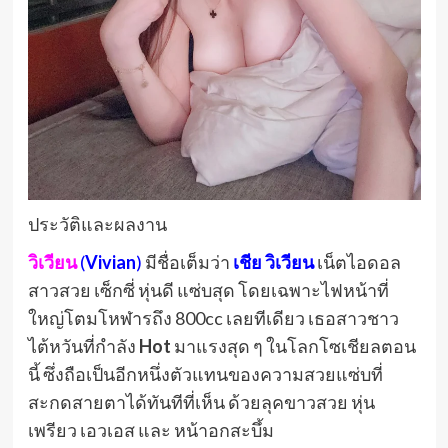
ประวัติและผลงาน
วิเวียน
(
Vivian
)
มีชื่อเต็มว่า
เชีย วิเวียน
เน็ตไอดอล
สาวสวย เซ็กซี่ หุ่นดี แซ่บสุด โดยเฉพาะไฟหน้าที่
ใหญ่โตมโหฬารถึง 800cc เลยทีเดียว เธอสาวชาว
ไต้หวันที่กำลัง
Hot
มาแรงสุด ๆ ในโลกโซเชียลตอน
นี้ ซึ่งถือเป็นอีกหนึ่งตัวแทนของความสวยแซ่บที่
สะกดสายตาได้ทันทีที่เห็น ด้วยลุคขาวสวย หุ่น
เพรียว เอวเอส และ หน้าอกสะบึ้ม