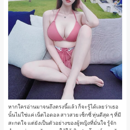
หากใครอ่านมาจนถึงตรงนี้แล้ว ก็จะรู้ได้เลยว่าเธอ
นั้นไม่ใช่แค่ เน็ตไอดอล สาวสวย เซ็กซี่ หุ่นดีสุด ๆ ที่มี
สะกดใจ แต่ยังเป็นตัวอย่างของผู้หญิงที่มั่นใจ รู้จัก