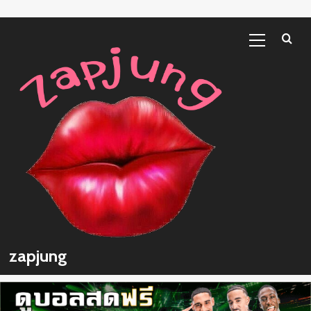
ufa191
โหราศาสตร์
Skip
Primary
ไทย
to
Menu
content
zapjung