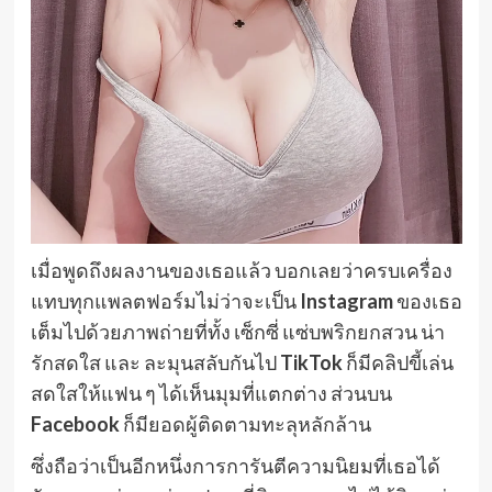
เมื่อพูดถึงผลงานของเธอแล้ว บอกเลยว่าครบเครื่อง
แทบทุกแพลตฟอร์มไม่ว่าจะเป็น
Instagram
ของเธอ
เต็มไปด้วยภาพถ่ายที่ทั้ง เซ็กซี่ แซ่บพริกยกสวน น่า
รักสดใส และ ละมุนสลับกันไป
TikTok
ก็มีคลิปขี้เล่น
สดใสให้แฟน ๆ ได้เห็นมุมที่แตกต่าง ส่วนบน
Facebook
ก็มียอดผู้ติดตามทะลุหลักล้าน
ซึ่งถือว่าเป็นอีกหนึ่งการการันตีความนิยมที่เธอได้