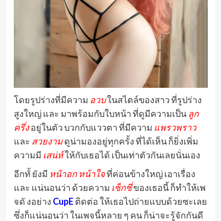
โดยรูปร่างที่มีความ
อวบ
ในสไตล์ของสาว ที่รูปร่าง
สูงใหญ่ และ มาพร้อมกับใบหน้า ที่ดูมีความเป็น
ลูก
ครึ่ง
อยู่ในตัว บวกกับแววตา ที่มีความ
แพรวพราว
และ
สวยงาม
ดูน่ามองอยู่ทุกครั้ง ที่ได้เห็น ก็ยิ่งเพิ่ม
ความมี
เสน่ห์
ให้กับเธอได้ เป็นเท่าตัวกันเลยนั่นเอง
อีกทั้ ยังมี
หน้าอก หน้าใจ
ที่ค่อนข้างใหญ่ เอาเรื่อง
และ แน่นอนว่า ด้วยความ
เซ็กซี่
ของเธอนี้ ก็ทำให้เพ
จดั งอย่าง
CupE
ติดต่อ ให้เธอไปถ่ายแบบด้วยซะเลย
ซึ่งก็แน่นอนว่า ในเพจนี้หลาย ๆ คน ก็น่าจะรู้จักกันดี