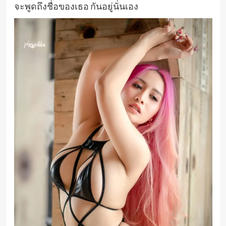
จะพูดถึงชื่อของเธอ กันอยู่นั่นเอง