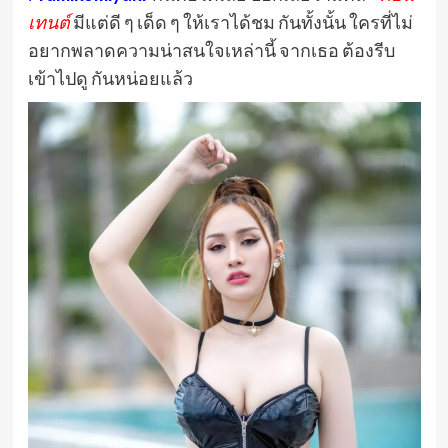
เทนต์
มีแต่ดี ๆ เด็ด ๆ ให้เราได้ชม กันทั้งนั้น ใครที่ไม่
อยากพลาดความน่าสนใจเหล่านี้ จากเธอ ต้องรีบ
เข้าไปดู กันหน่อยแล้ว