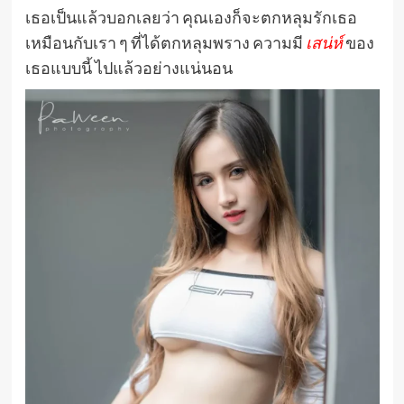
เธอเป็นแล้วบอกเลยว่า คุณเองก็จะตกหลุมรักเธอ
เหมือนกับเรา ๆ ที่ได้ตกหลุมพราง ความมี
เสน่ห์
ของ
เธอแบบนี้ ไปแล้วอย่างแน่นอน