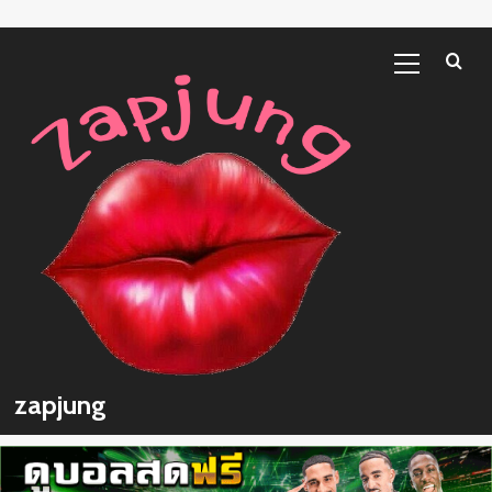
ufa191
โหราศาสตร์
Skip
Primary
ไทย
to
Menu
content
zapjung