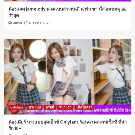
น้องแจม Jamelody นางแบบสาวหุ่นดี น่ารัก ขาวใส อมชมพู ออ
ร่าสุด
August 4, 2026
admin
onlyfans
นางแบบ
พริตตี้
หน้าแรก
เน็ตไอดอล
น้องเดียร์ นางแบบสุดเอ็กซ์ Onlyfans ร้อนฉ่า ผลงานเซ็กซี่ ที่น่า
รัก 18+