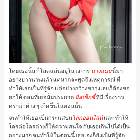
โดยเธอนั้น ก็โลดแล่นอยู่ในวงการ
นางแบบ
นี้มา
อย่างยาวนานแล้ว แต่หากจะพูดถึงเหตุการณ์ ที่
ทำให้เธอเป็นที่รู้จัก แต่อย่างกว้างขวางเลยก็ต้องขอ
ยกให้ ตอนที่เธอนั้นประกวด
มิสเซ็กซี่
ที่มีเรื่องราว
ดราม่าต่าง ๆ เกิดขึ้นในตอนนั้น
จนทำให้เธอ เป็นกระแสบน
โลกออนไลน์
และ ทำให้
ใครต่อใครต่างก็ให้ความสนใจ กับเธอเกินไปได้เป็น
อย่างมาก จนทำให้ในตอนนี้ เธอเองก็ยังเป็นที่รู้จัก