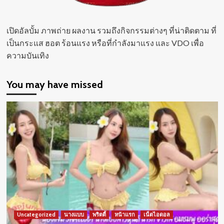
เปิดอัลบั้ม ภาพถ่าย ผลงาน รวมถึงกิจกรรมต่างๆ ที่น่าติดตาม ที่
เป็นกระแส ฮอต ร้อนแรง หรือที่กำลังมาแรง และ VDO เพื่อ
ความบันเทิง
You may have missed
Uncategorized
นางแบบ
พริตตี้
หน้าแรก
เน็ตไอดอล