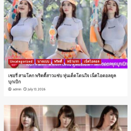
Uncategorized
นางแบบ
พริตตี้
หน้าแรก
เน็ตไอดอล
เชอรี่ สามโคก พริตตี้สาวแซ่บ หุ่นเด็ดโดนใจ เน็ตไอดอลยุค
บุกเบิก
July 13, 2026
admin