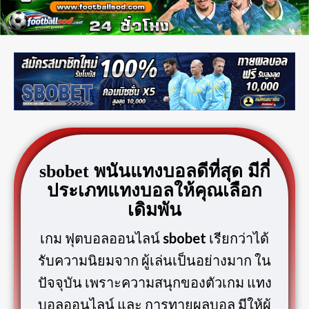
sbobet พนันแทงบอลดีที่สุด มีกี่
ประเภทแทงบอลให้คุณเลือก
เดิมพัน
เกม ฟุตบอลออนไลน์
sbobet
เรียกว่าได้
รับความนิยมจาก ผู้เล่นเป็นอย่างมาก ใน
ปัจจุบัน เพราะความสนุกของตัวเกม แทง
บอลออนไลน์ และ การทายผลบอล มีให้ผู้