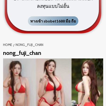
ลงทุนแบบไม่อั้น
ทางเข้า sbobet1688 มือ ถือ
HOME
NONG_FUJI_CHAN
nong_fuji_chan
d