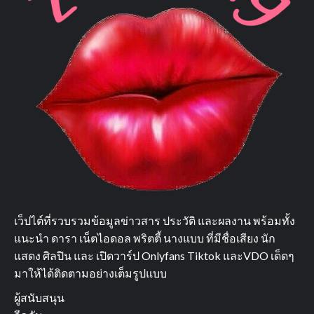
เว็ปไต์ที่รวบรวมข้อมูลข่าวสาร ประวัติ และผลงาน พร้อมทั้ง
แนะนำ ดารา เน็ตไอดอล พริตตี้ นางแบบ ที่มีชื่อเสียง นัก
แสดง ศิลปิน และ เปิดวาร์ป Onlyfans Tiktok และVDO เด็ดๆ
มาให้ได้ติดตามอย่างเต็มรูปแบบ
ผู้สนับสนุน